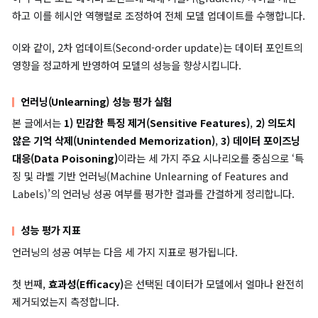
Data Point Influence)은 아래와 같이 표현됩니다.
(6)
∂
θ
ϵ
,
z
→
z
~
∂
−
ϵ
∇
|
ϵ
=
θ
0
ℓ
(
=
z
−
,
θ
H
∗
θ
)
)
∗
−
1
(
∇
θ
ℓ
(
z
~
,
θ
∗
)
이 수식은 원본 데이터와 대체 데이터 간의 그래디언트 차이를 계
고, 이를 헤시안 역행렬로 조정하여 모델 파라미터에 미치는 영향을
사합니다.
단일 데이터 포인트의 영향을 다수의 데이터 포인트로 확장하기 위
형 근사(Linear Approximation)를 적용
합니다. 선형 근사는 
같이 표현됩니다.
(7)
θ
z
→
z
~
∗
≈
θ
∗
−
H
θ
∗
−
1
(
∇
θ
ℓ
(
z
~
,
θ
∗
)
−
∇
θ
ℓ
(
z
,
θ
∗
이 수식은 단일 데이터 포인트의 영향을 다수의 데이터 포인트로 