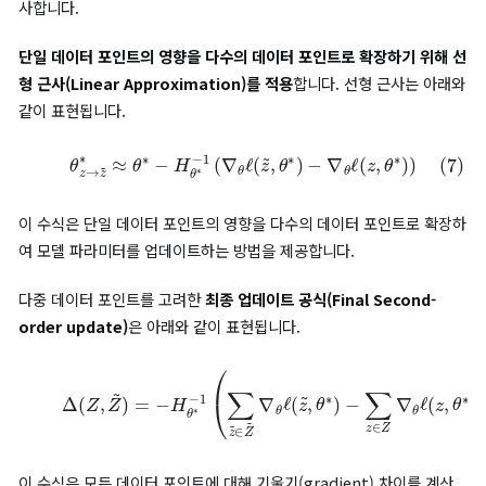
델 매개변수(parameters)를 업데이트하며, 아래과 같이 표현됩니
(5)
G
D
(
Z
~
)
=
−
τ
∑
z
~
∈
Z
~
∇
θ
ℓ
(
z
~
,
θ
∗
)
여기서 경사하강법(Gardient Descent, GD)의 업데이트는 1차 
∑
θ
)
)
z
∈
Z
∇
θ
ℓ
(
z
,
이트의 우항에서 대체 데이터의 기울기 부분인
일치합니다.
2차 업데이트 (Second-order update)
2차 업데이트는 단일 또는 다중 데이터 포인트가 모델에 미치는 
정교하게 계산하고 이를 활용하여 언러닝을 수행합니다. 특히
헤시
행렬(Hessian Matrix)
을 활용한 접근법은 정확성을 높이는 데 
하지만, 계산 비용이 크다는 점은 해결해야 할 과제로 남아 있습니다
헤시안 역행렬을 활용하면 데이터 삭제의 영향을 정교하게 계산할 
습니다. 단일 데이터 포인트가 모델 파라미터에 미치는 영향(Singl