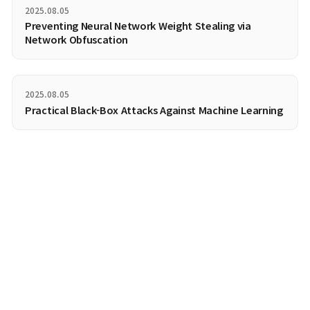
order update)
가 가장 빠르고 실용적인 방법으로 평가됩니다.
종합적으로 성능 평가 결과를 고려할 때, ‘특징 및 라벨 기반 언러닝
(Machine Unlearning of Features and Labels)’의 두 가지
인
1차 업데이트(First-order update)
와
2차 업데이트(Second
order update)
는 재학습(Retraining), 차등 프라이버시
(Differential Privacy, DP), 미세 조정(Fine-tuning), 샤딩(SI
비교했을 때 성능 평가에서 가장 우수한 결과를 나타냅니다.
결론
본 논문은 영향 함수(Influence function)를 활용하여 특징
(features)과 라벨(labels)을 언러닝하는 프레임워크를 제안하며,
쇄형 업데이트(Closed-form update)를 사용하여 신속하게 데
삭제할 수 있도록 합니다. 특징 및 레이블 기반 언러닝(Machine