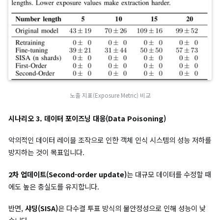
영향을 받는 특성의 수에 따라 닫라지는 인증된 언러닝(Certified Unlearning)
과성(Efficacy)
제거된 특징의 수가 증가할 수록 기울기 잔차(gradient residual
커지며, 이는 언러닝(Unlearning)과 재학습(retraining) 간의 
크기 때문에 효과성(Efficacy)이 낮습니다.
데이터셋
차등 프라이버시(DP)
미세 조정
스팸(Spam)
높음