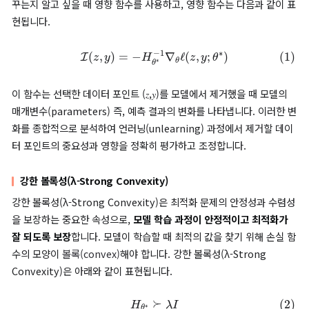
영향 함수(Influence funciton)
특징 및 라벨 기반 언러닝(Machine Unlearning of Features a
Labels) 방식을 이해하기 위해서는, 우선 영향 함수의 원리를 파
합니다. 영향 함수는
데이터 포인트가 모델에 미치는 영향
을 정략
평가하는 데 유용합니다. 특정 데이터가 모델의 예측 결과를 얼마나
꾸는지 알고 싶을 때 영향 함수를 사용하고, 영향 함수는 다음과 같
현됩니다.
(1)
I
(
z
,
y
)
=
−
H
θ
∗
−
1
∇
θ
ℓ
(
z
,
y
;
θ
∗
)
이 함수는 선택한 데이터 포인트 (𝑧,𝑦)를 모델에서 제거했을 때 모
매개변수(parameters) 즉, 예측 결과의 변화를 나타냅니다. 이러
화를 종합적으로 분석하여 언러닝(unlearning) 과정에서 제거할
터 포인트의 중요성과 영향을 정확히 평가하고 조정합니다.