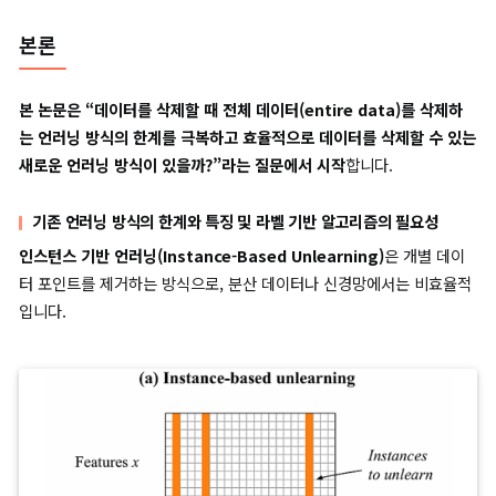
언러닝 과정에서 가장 중요한 단계는
특정 데이터를 제거했을 때 
매개변수(parameters)를 어떻게 업데이트할지 결정
하는 것이고,
θ
′
쇄형 매개변수는
라고 정의합니다.
(3)
θ
′
=
θ
∗
−
η
H
−
1
(
θ
∗
)
∇
θ
ℓ
(
z
,
y
;
θ
∗
)
(
z
,
이 식을 통해 언러닝 과정에서 제거하고자 하는 데이터 포인트
영향을 상쇄하는 방향으로 모델의 매개변수(parameters)를 조
다. 이 방법은 전체 모델을 재학습하지 않고도 특정 데이터의 영향
과적으로 제거할 수 있게 해줍니다.
본론
본 논문은 “데이터를 삭제할 때 전체 데이터(entire data)를 삭
는 언러닝 방식의 한계를 극복하고 효율적으로 데이터를 삭제할 수