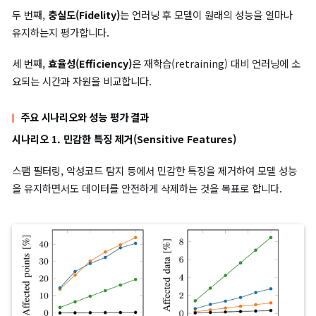
여 모델 파라미터를 업데이트하는 방법을 제공합니다.
다중 데이터 포인트를 고려한
최종 업데이트 공식(Final Second-
order update)
은 아래와 같이 표현됩니다.
(8)
Δ
(
Z
,
Z
~
)
=
−
−
∑
H
z
θ
∈
∗
−
Z
1
∇
(
∑
θ
z
ℓ
~
(
z
∈
,
θ
Z
∗
~
)
)
∇
θ
ℓ
(
z
~
,
θ
∗
)
이 수식은 모든 데이터 포인트에 대해 기울기(gradient) 차이를 
하고 이를 헤시안 역행렬로 조정하여 전체 모델 업데이트를 수행합
이와 같이, 2차 업데이트(Second-order update)는 데이터 포
영향을 정교하게 반영하여 모델의 성능을 향상시킵니다.
언러닝(Unlearning) 성능 평가 실험
본 글에서는
1) 민감한 특징 제거(Sensitive Features)
,
2) 의