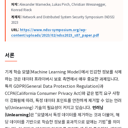
논문명:
Machine Unlearning of Features and Labels
저자:
Alexander Warnecke, Lukas Pirch, Christian Wressnegger,
Konrad Rieck
게재지:
Network and Distributed System Security Symposium (NDSS)
2023
URL:
https://www.ndss-symposium.org/wp-
content/uploads/2023/02/ndss2023_s87_paper.pdf
서론
기계 학습 모델(Machine Learning Model)에서 민감한 정보를
하는 것은 데이터 프라이버시 보호 측면에서 매우 중요한 과제입니
특히 GDPR(General Data Protection Regulation)과