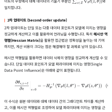
1차 업데이트는 다음과 같이 표현됩니다.
(4)
Δ
(
Z
,
Z
~
−
)
∑
=
−
z
τ
∈
(
∑
Z
∇
z
~
θ
∈
ℓ
(
Z
z
,
~
θ
∇
)
)
θ
ℓ
(
z
~
,
θ
)
∑
(
z
~
z
,
~
θ
∈
)
Z
~
∇
θ
ℓ
∑
θ
)
z
∈
Z
∇
θ
ℓ
(
z
은 원본 데이터의 기울기를,
대체 데이터의 기울기를 나타냅니다. 1차 업데이트에서는 이 기울
이를 통해 특정 데이터를 제거(unlearning)할 수 있습니다.
손실 함수가 미분 가능하다면 어떤 모델에도 적용 가능하며, 간단
도 효율적으로 정보를 삭제할 수 있습니다. 이때 언러닝 속도 𝜏는 
적인 언러닝을 위해 적절히 조정되어야 합니다(Carlini et al.).
1차 업데이트(First-order update)는 경사하강법(Gradient
Descent, GD)과 유사한 방식으로 작동합니다. 경사하강법(Gradi
Z
~
Descent, GD)은 대체 데이터
의 기울기(gradient)를 사용하여