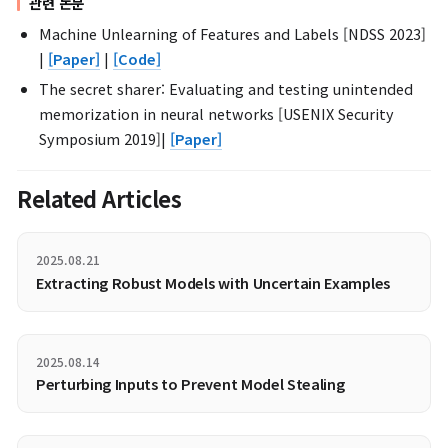
언러닝 후 정확도(Accuracy)(좌)/언러닝 전후 실행 시간(run-time) 비교(우
성능 평가 결과 Summary
세 가지 시나리오를 분석한 결과,
효과성(Efficacy)
측면에서
2차
이트(Second-order update)
가 가장 뛰어난 성과를 보였습니다
충실도(Fidelity)
측면에서는
1차 업데이트(First-order updat
2차 업데이트(Second-order update) 모두 높은 충실도를 유
있습니다.
마지막으로,
효율성(Efficiency)
측면에서는
1차 업데이트(First-