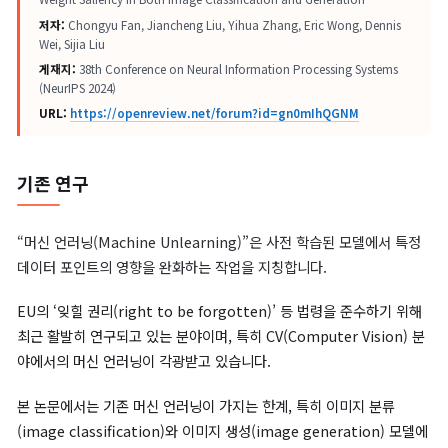
논문명:
SalUn: Empowering Machine Unlearning via Gradient-based
Weight Saliency in Both Image Classification and Generation
저자:
Chongyu Fan, Jiancheng Liu, Yihua Zhang, Eric Wong, Dennis
Wei, Sijia Liu
게재지:
38th Conference on Neural Information Processing Systems
(NeurIPS 2024)
URL:
https://openreview.net/forum?id=gn0mIhQGNM
기존 연구
“머신 언러닝(Machine Unlearning)”은 사전 학습된 모델에서 
데이터 포인트의 영향을 완화하는 작업을 지칭합니다.
EU의 ‘잊힐 권리(right to be forgotten)’ 등 법령을 준수하기