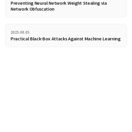
conceptwise forgetting에서의 'nudity' 이미지 생성 측정
‘Soft-thresholding’ SalUn
제시된 SalUn은 saliency map을 구할 때 특정 값을 기준으로 
수 기울기의 중요도를 평가하는 ‘hard-thresholding’ 방법을 