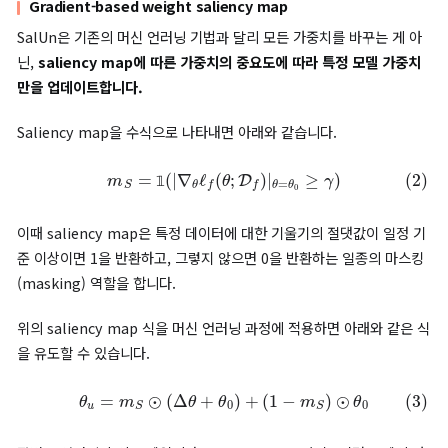
1) DDPM(Denoising Diffusion Probabilistic Model) wit
classifier-free guidance
2) LDM(Latent Diffusion Model)
기존의 classifier-free DM은 아래와 같은 과정을 거쳐 학습됩니다
(1)
ϵ
^
o
(
x
t
|
c
)
=
(
1
−
w
)
ϵ
o
(
x
t
|
∅
)
+
w
ϵ
o
(
x
t
|
c
)
c
c
이때
는 텍스트 프롬프트 혹은 컨셉을 지칭하며, 위 식은
를 조
w
c
생성된 노이즈에 가중치
를 곱하고,
가 없을 때 생성된 노이즈에
(
1
−
w
)
를 곱하는 과정으로 구성됩니다.
c
즉, 이는
가 주어졌을 때 비조건부 노이즈(unconditional nois
조건부 노이즈(conditional noise)를 모두 고려해 최종 노이즈
하는 과정입니다.