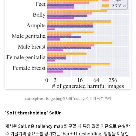
이미지 생성 모델에서의 SalUn
각 이미지 데이터 x를 데이터셋으로 묶인 프롬프트 c가 아닌, 다른
프롬프트 c’에 배정합니다.
(
θ
u
)
E
(
−
x
ϵ
,
c
θ
(5)
)
u
∼
(
x
minimize
D
t
f
|
,
c
t
)
,
‖
ϵ
∼
2
N
2
(
]
Δ
0
+
θ
,
β
1
L
ℓ
)
SalUn
,
MSE
c
′
≠
(
c
θ
[
(
‖
u
2
;
)
D
ϵ
θ
r
)
u
(
x
t
|
c
′
)
Class-wise forgetting 의 성능은 특정 클래스를 모델에서 제거
후, 해당 클래스를 다시 프롬프트에 넣었을 때의 이미지 생성 결과
해 측정했습니다.