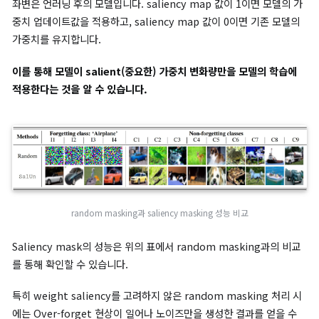
SalUn : Weight Saliency is Possibly All You N
for MU
Gradient-based weight saliency map
SalUn은 기존의 머신 언러닝 기법과 달리 모든 가중치를 바꾸는 게
닌,
saliency map에 따른 가중치의 중요도에 따라 특정 모델 가
만을 업데이트합니다.
Saliency map을 수식으로 나타내면 아래와 같습니다.
(2)
m
S
=
1
(
|
∇
θ
ℓ
f
(
θ
;
D
f
)
|
θ
=
θ
0
≥
γ
)
𝟙
이때 saliency map은 특정 데이터에 대한 기울기의 절댓값이 일
준 이상이면 1을 반환하고, 그렇지 않으면 0을 반환하는 일종의 