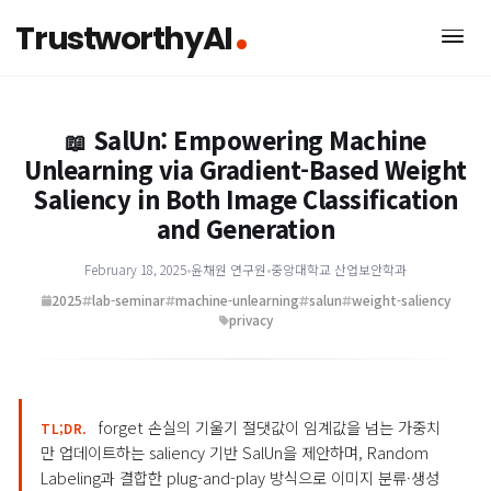
TrustworthyAI
SalUn: Empowering Machine
📖
Unlearning via Gradient-Based Wei
Saliency in Both Image Classificati
and Generation
February 18, 2025
•
윤채원 연구원
•
중앙대학교 산업보안학과
2025
lab-seminar
machine-unlearning
salun
weight-salien
privacy
forget 손실의 기울기 절댓값이 임계값을 넘는 가중치
TL;DR.