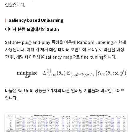
(masking) 역할을 합니다.
위의 saliency map 식을 머신 언러닝 과정에 적용하면 아래와 같
을 유도할 수 있습니다.
(3)
θ
u
=
m
S
⊙
(
Δ
θ
+
θ
0
)
+
(
1
−
m
S
)
⊙
θ
0
좌변은 언러닝 후의 모델입니다. saliency map 값이 1이면 모델
중치 업데이트값을 적용하고, saliency map 값이 0이면 기존 모
가중치를 유지합니다.
이를 통해 모델이 salient(중요한) 가중치 변화량만을 모델의 학
적용한다는 것을 알 수 있습니다.