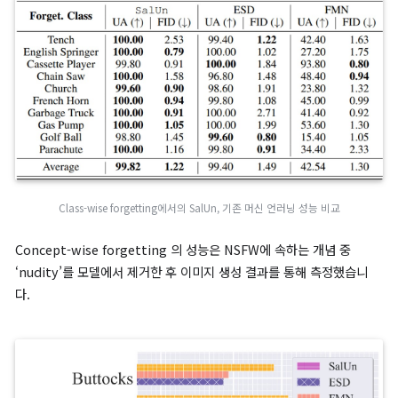
한 뒤, 해당 데이터셋을 saliency map으로 fine-tuning합니다.
(
θ
u
)
E
(
x
,
y
)
∼
D
(4)
f
,
y
minimize
′
≠
y
[
ℓ
CE
θ
u
;
(
x
Δ
θ
,
u
y
θ
;
)
L
x
]
SalUn
,
y
′
)
]
+
α
(
1
E
)
(
x
,
y
)
∼
D
r
[
ℓ
다음은 SalUn의 성능을 7가지의 다른 언러닝 기법들과 비교한 그
입니다.
classification에서의 SalUn, 기존 머신 언러닝 성능 비교
Retrain 방식과의 성능 차이는 제거 데이터의 비율과 무관하게 Sa
을 사용해 머신 언러닝한 경우 가장 작았음을 확인할 수 있습니다.