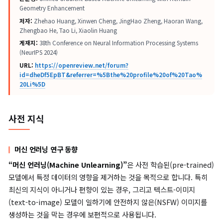
논문명:
Unified Gradient-Based Machine Unlearning with Remain
Geometry Enhancement
저자:
Zhehao Huang, Xinwen Cheng, JingHao Zheng, Haoran Wang
Zhengbao He, Tao Li, Xiaolin Huang
게재지:
38th Conference on Neural Information Processing Systems
(NeurIPS 2024)
URL:
https://openreview.net/forum?
id=dheDf5EpBT&referrer=%5Bthe%20profile%20of%20Tao
20Li%5D
사전 지식
머신 언러닝 연구 동향