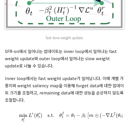
Weight Saliency 방법(S)
논문은 forget dataset과 remaining data의 균형을 맞추기 
weight saliency 개념을 도입합니다.
기존 SalUn 머신 언러닝 방식에서는 forget data에 영향을 주는
변수만 고려했습니다. 하지만 이 경우 remaining data에서의 
손상될 수 있기 때문에, 두 data를 모두 고려하는 weight salien
방법이 필요합니다.
weight saliency map은 다음과 같습니다.
(11)
m
[
∇
=
I
L
[
F
f
(
diag
θ
0
)
]
f
2
F
,
F
diag
diag
r
≥
r
=
γ
[
∇
]
,
where
L
r
(
θ
0
)
F
]
2
diag
.
f
=
weight saliency map은 forget data에만 적용해 잊어야 할
샘플에 대해서만 업데이트될 수 있도록 합니다.