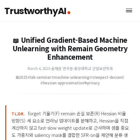
TrustworthyAI
Unified Gradient-Based Machin
📖
Unlearning with Remain Geometr
Enhancement
March 4, 2025
•
윤채원 연구원
•
중앙대학교 산업보안학과
2025
lab-seminar
machine-unlearning
steepest-descent
hessian-approximation
privacy
forget 기울기(F)·remain 손실 보존(R)·Hessian 비율
TL;DR.
방향(S) 세 요소로 언러닝 업데이트를 분해하고, Hessian을 직