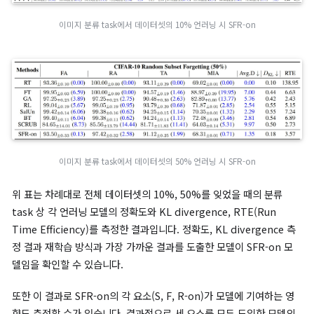
fast-slow weight update.
SFR-on에서 일어나는 업데이트는 inner loop에서 일어나는 fas
weight update와 outer loop에서 일어나는 slow weight
update로 나눌 수 있습니다.
Inner loop에서는 fast weight update가 일어납니다. 이때 
중치와 weight saliency map을 이용해 forget data에 대한
트 크기를 조절하고, remaining data에 대한 성능을 손상하지 
조절합니다.
(12)
min
θ
t
f
L
r
(
θ
t
r
)
s.t.
θ
t
f
=
]
θ
t
−
β
t
[
m
⊙
(
−
∇
L
f
(
θ
t
;
ϵ
Outer loop에서는 slow weight update가 일어납니다. 이때
inner loop 결과를 기반으로, 언러닝 방향을 Hessian 기반으로