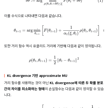
경사하강법 관점에서의 Approximate MU
유클리드 거리 기반 approximate MU
경사하강법(Steepest descent)
은 특정 범위 내에서 함수 F가 
빠르게 감소하는 방향을 계산합니다. 이를 수식으로 나타내면 다음
습니다.
(1)
δ
θ
:=
arg
min
ρ
(
θ
t
,
θ
t
+
δ
θ
)
≤
ξ
F
(
θ
t
+
δ
θ
)
이를 수식으로 나타내면 다음과 같습니다.
(2)
θ
t
+
1
=
arg
min
θ
t
+
1
[
F
(
θ
]
t
+
1
)
+
1
α
t
(
ξ
,
θ
t
)
ρ
(
θ
t
,
θ
t