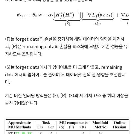
이때 각 부분의 역할은 다음과 같습니다.
(a) : forget data의 영향을 제거하는 부분
(b) : remaining data의 성능을 유지하는 부분
(c) : 각 업데이트의 크기를 조절하는 부분
연구진들은 거리 함수를 유클리드 기반이 아닌, Hessian을 반영한
턴의 방법(Newton’s direction)으로 정의해 forget data와
remaining data의 영향을 균형 있게 조절합니다.
(5)
[
−
θ
∇
t
+
L
1
f
(
−
θ
θ
t
t
;
ϵ
≈
t
)
−
]
⏟
α
(
t
F
[
H
)
+
f
∇
∗
(
H
L
r
r
(
∗
θ
)
−
t
)
1
⏟
]
(
⏟
R
(
S
)
)