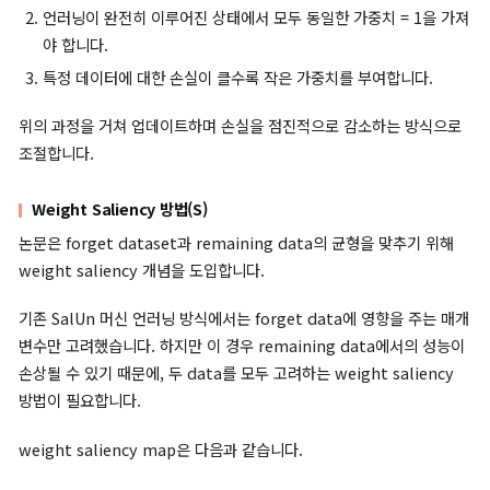
(9)
θ
t
−
θ
t
r
≈
β
t
2
[
∇
−
2
1
L
∇
r
(
θ
L
t
u
)
(
]
θ
−
t
1
)
∇
.
L
u
(
θ
t
)
=
β
t
2
(
H
t
이 방식은 언러닝 과정에서 forget data에 대한 성능을 크게 손
는 방향이면 매개변수 업데이트가 약해지고, 영향을 덜 미치는 방
업데이트가 강해집니다. 즉 단순히 손실함수의 기울기를 합산하는
이 아닌, Hessian을 도입함으로써 remaining data에 대한 모
성능을 최대한 보존할 수 있습니다.
가중치 조절 방식(F)
기존 언러닝 방식에서는 모든 샘플이 동일한 중요도를 가집니다. 즉
러닝 시 손실함수에서 동일한 기여도를 가집니다. 다만 중요도에 
어떤 샘플은 한 번의 업데이트로 쉽게 잊힐 수 있고, 여러 번의 업
에도 잊히지 않을 수 있습니다.
논문은
샘플의 중요도에 따라 가중치를 다르게 부여함으로써 이 
해결합니다.
이때 중요도에 따른 가중치는 다음과 같이 정의합니다