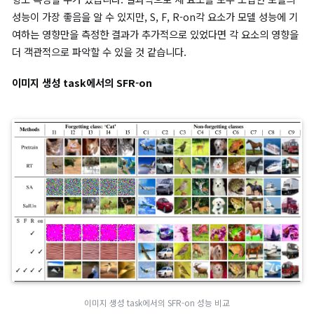
해 remaining data에 대한 성능을 보호합니다.
(13)
θ
t
+
1
=
−
θ
1
t
[
m
−
α
⊙
t
(
(
θ
−
t
∇
−
θ
L
t
f
r
(
)
θ
≈
t
;
θ
ϵ
~
t
−
t
)
α
)
]
t
β
t
2
(
H
t
r
)
SFR-on은 특정 task에 맞춰 수정할 필요가 없이 여러 머신 언러
task에 사용될 수 있으며, 논문에서는 컴퓨터 비전(CV) 영역에서의
양한 머신 언러닝 사례에 집중합니다. 또한 전체 remaining data
체를Fine-Tuning하는 것은 비효율적이기 때문에 forget data와
일한 크기로 랜덤하게 선택해 연산량을 줄입니다.
이미지 분류 task에서의 SFR-on