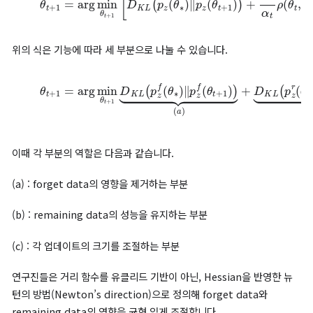
또한 거리 함수 역시 유클리드 거리에 기반해 다음과 같이 정의됩니
ρ
(
θ
t
,
θ
t
+
1
)
=
1
2
‖
θ
t
−
θ
t
+
1
‖
2
KL divergence 기반 approximate MU
거리 함수를 사용하는 것이 아닌
KL divergence에 따른 두 확률
간의 차이를 최소화하는 형태
의 손실함수는 다음과 같이 정의할 수
니다.
(3)
θ
t
+
1
=
arg
min
θ
t
+
ρ
1
(
[
θ
D
t
K
,
θ
L
t
(
+
p
1
z
)
(
]
θ
∗
)
‖
p
z
(
θ
t
+
1
)
)
+
위의 식은 기능에 따라 세 부분으로 나눌 수 있습니다.
+
(4)
D
θ
K
t
L
+
(
p
1
=
z
r
arg
(
θ
∗
min
)
‖
p
θ
z
t
r
+
(
1
θ
D
t
+
K
1
L
)
(
)
p
⏟
z
(
b
f
(
)
θ
+
∗
1
)
α
‖
t
p
ρ
z
(
θ
f
(
t
θ
,
θ
t
+
t
+
1
1
)
)
)