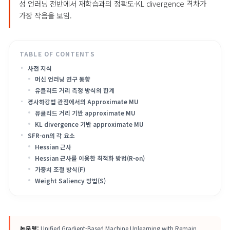
계산하지 않고 fast-slow weight update로 근사하며 샘플 
도 가중치와 saliency mask를 결합한 SFR-on을 제안해 분류·
성 언러닝 전반에서 재학습과의 정확도·KL divergence 격차가
가장 작음을 보임.
사전 지식
머신 언러닝 연구 동향
유클리드 거리 측정 방식의 한계
경사하강법 관점에서의 Approximate MU
유클리드 거리 기반 approximate MU
KL divergence 기반 approximate MU
SFR-on의 각 요소
Hessian 근사
Hessian 근사를 이용한 최적화 방법(R-on)
가중치 조절 방식(F)
Weight Saliency 방법(S)