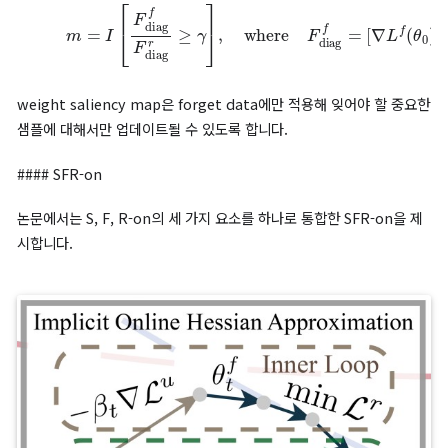
(
1
−
t
T
)
1
[
ℓ
(
θ
t
;
z
i
f
)
]
d
h
e
λ
t
×
a
(10)
c
N
h
f
λ
,
ϵ
1
∑
~
≤
t
z
,
i
i
j
=
≤
f
∈
N
D
f
f
1
[
ℓ
(
θ
t
;
z
j
f
)
]
d
e
가중치는 다음과 같은 특성을 가집니다.
초기 모델에서는 모든 데이터에 동일한 가중치 = 1을 부여합니
언러닝이 완전히 이루어진 상태에서 모두 동일한 가중치 = 1을
야 합니다.
특정 데이터에 대한 손실이 클수록 작은 가중치를 부여합니다.
위의 과정을 거쳐 업데이트하며 손실을 점진적으로 감소하는 방식
조절합니다.