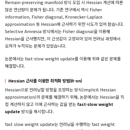
Remain-Preserving Manifold
제거해야 할 데이터를 효과적으로 제거하면서도 모델의 전반적인 
을 유지하기 위해서 KL divergence 기반의 Remain-Preservin
Manifold 개념을 도입합니다.
이 방법은 기존 유클리드 거리 기반의 업데이트 크기 조절 방식에
문제를 해결하며 두 확률분포의 변화량에 기반해 모델 출력이 크게
지 않는 방향으로 업데이트를 조절할 수 있습니다.
(6)
θ
t
+
1
−
θ
t
≈
−
α
[
−
~
∇
t
(
L
H
f
r
(
t
θ
)
t
−
;
1
ϵ
t
⏟
)
(
]
R
⏟
)
(
[
F
H
)
f
∗
(
H
r
∗
)
−
1
]
⏟
(
SFR-on의 각 요소