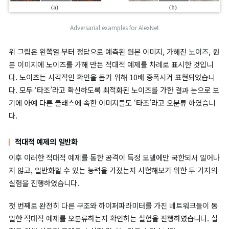
자들은 L-BFGS 알고리즘을 도입하여 문제를 풀기 쉬운 형태의 근
제로 변형하였습니다.
Minimize
c
|
r
|
+
loss
f
(
x
+
r
,
l
)
subject to
x
+
r
∈
[
0
,
1
]
c
이 변형된 수식이 의미하는 바는, 상수
를 조절해가며 이미지에 
는 노이즈의 크기를 최대한 억제하면서 모델이 목표 오답으로 분
r
록 만드는 오차도 최소화하는 최적의
을 찾는 것입니다.
이러한 수식으로 저자들은 AlexNet, QuocNet 등을 대상으로 
진행하였습니다.