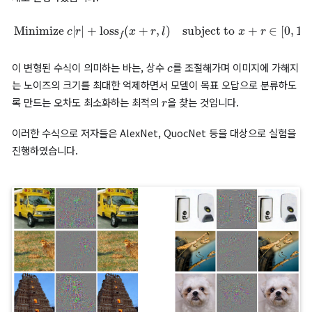
subject to:
Minimize
1.
f
(
x
+
r
)
=
‖
l
2.
r
‖
x
+
2
r
∈
[
0
,
1
]
m
수식의 의미
‖
‖
r
2
최소화 : 사람이 인지할 수 없을 정도로 작은 크기의 노
생성하기 위해 노이즈의 L2-norm을 최소화
x
+
r
∈
[
0
,
1
]
m
: 더해진 노이즈로 인해 픽셀 값이 이미지의
적인 표현 범위를 벗어나지 않도록 제한하는 조건
f
(
x
+
r
)
=
l
x
+
r
: 조작된 이미지 (
) 를 모델에 입력하였을
예측 결과가 의도한 오답 라벨이 되도록 강제하는 조건
깊은 신경망은 비선형성과 non-convex한 특성을 가지고 있기 때
위 수식의 정확한 해를 구하는 것은 현실적으로 어렵습니다. 따라서