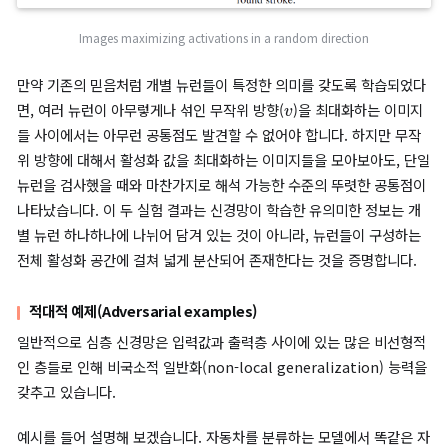
v
)에 대해서도 동일한 실험을 진행하였습니다. 이에 대한 수식과 그
과는 아래와 같습니다.
x
′
=
arg
max
x
∈
I
⟨
ϕ
(
x
)
,
v
⟩
v
: 활성화 공간 내의 임의의 무작위 방향 벡터
Images maximizing activations in a random direction
만약 기존의 믿음처럼 개별 뉴런들이 특정한 의미를 갖도록 학습