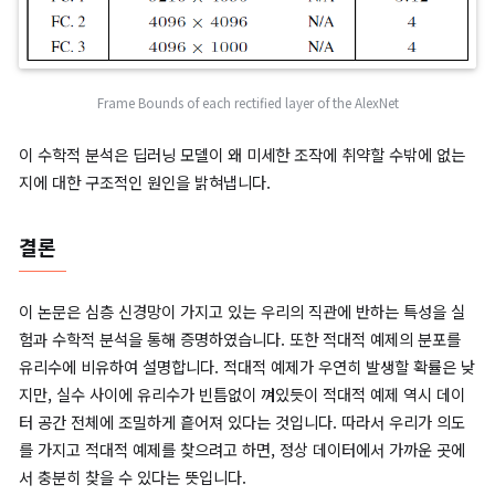
바꾸는지 수학적으로 분석하였습니다. 먼저
개의 층으로 이루어
ϕ
(
x
)
ϕ
K
경망의 출력
는 각 층의 함수
가 쌓인 형태로 표현됩니다.
ϕ
(
x
)
=
ϕ
K
(
ϕ
K
−
1
(
…
ϕ
1
(
x
;
W
1
)
;
W
2
)
…
;
W
K
)
여기서 네트워크의 불안정성은 각 층의 상한 립시츠 상수(Upper
Lipschitz constant)를 계산하여 측정할 수 있습니다. 이는 노
특정 층을 통과할 때, 출력 단에서 최대로 증폭될 수 있는 한계치를
합니다. 수식으로는 다음과 같이 표현됩니다.
∀
x
,
r
,
‖
ϕ
k
(
x
;
W
k
)
−
ϕ
k
(
x
+
r
;
W
k
)
‖
≤
L
k
‖
r
‖
최종 출력단에서 발생하는 전체 오차의 상한선은 각 층의 립시츠 
모두 곱한 값이 됩니다.
논문에 따르면, ReLU와 같은 활성화 함수나 Max-pooling은 입
차이를 축소시키는 성질을 가지고 있습니다. 반면 가중치 행렬은 
차이를 증폭시키는 주된 요인이 됩니다. 수학적으로 특정 층의 립
L
k
W
k