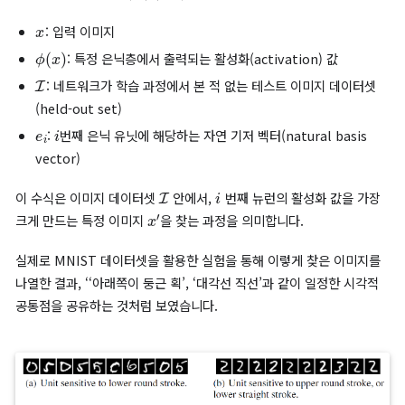
의미한 변화가 일어나고 있는지 쉽게 해석하고 연결 지을 수 있었
다.
기존 연구자들은 앞서 언급한 전통적 컴퓨터 비전 기술의 직관을 
에 적용하려 했습니다. 즉, 특정 은닉 유닛(Hidden unit)의 활성
(activation) 값을 의미 있는 단일 특징으로 해석한 것입니다. 이
특정 뉴런이 어떤 의미를 담고 있는지 파악하기 위해, 그 뉴런을 가
하게 활성화하는 이미지를 찾는 다음과 같은 수식을 사용했습니다.
x
′
=
arg
max
x
∈
I
⟨
ϕ
(
x
)
,
e
i
⟩
x
: 입력 이미지
ϕ
(
x
)
: 특정 은닉층에서 출력되는 활성화(activation) 값
I
: 네트워크가 학습 과정에서 본 적 없는 테스트 이미지 데이
(held-out set)
e
i
i
:
번째 은닉 유닛에 해당하는 자연 기저 벡터(natural basi
vector)