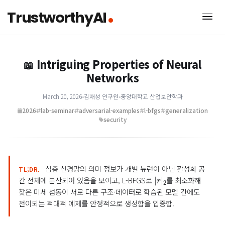
TrustworthyAI
Intriguing Properties of Neural
📖
Networks
March 20, 2026
•
김재성 연구원
•
중앙대학교 산업보안학과
2026
lab-seminar
adversarial-examples
l-bfgs
generalizati
security
심층 신경망의 의미 정보가 개별 뉴런이 아닌 활성화 
TL;DR.
|
2
r
|
간 전체에 분산되어 있음을 보이고, L-BFGS로
를 최소화해
찾은 미세 섭동이 서로 다른 구조·데이터로 학습된 모델 간에도