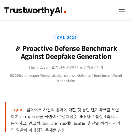
TrustworthyAI
ICML 2026
Proactive Defense Benchmark
🎉
Against Deepfake Generation
May 7, 2026
•
김호기 교수
•
중앙대학교 산업보안학과
2026
lab-paper
deepfake
proactive-defense
benchmark
ic
deepfake
딥페이크 사전적 방어에 대한 첫 통합 벤치마크를 제
TL;DR.
하여 disruption을 픽셀·지각·정체성(CIDR)·시각 품질 4축으로