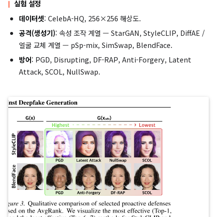
R
ROB
T
Robustness
는 변환
적용 전후의 disruption 효과 
로 정의됩니다.
R
ROB
=
D
(
G
(
T
(
x
adv
)
)
)
D
(
G
(
x
adv
)
)
,
D
(
⋅
)
여기서
는 위에서 정의된 4축 disruption 지표 중 하나입니
JPEG 75, Gaussian blur, Gaussian noise, downscale-upsc
등 SNS 유통 시나리오에서 흔한 변환을 평균합니다.
R
TE
G
s
Transferability
는 source 생성기
로 만든 protecte
G
t
미지를
unseen
target 생성기
가 합성할 때의 효과 보존률입
R
TE
=
D
G
t
(
x
adv
)
D
G
s
(
x
adv
)
.