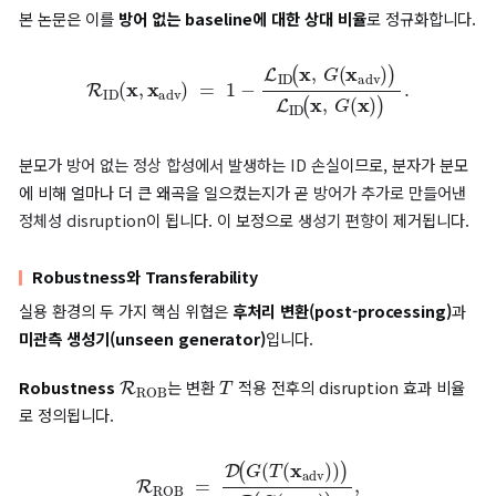
Disruption의 4축 분해와 CIDR 제안
본 논문은 disruption을 단일 수치로 다루는 기존 관행을 거부하고
개의 직교적 축으로 분해합니다.
축
지표
의미
Pixel-level Fidelity
MSE
픽셀 수준에서 원본
Perceptual Fidelity
LPIPS
지각적(인간 시각 유
Identity Disruption
CIDR (신규)
생성기 자체 왜곡을
Visual Quality
BRISQUE
출력 자연스러움(자연
가장 핵심적인 기여는
CIDR(Calibrated Identity Disruption
L
ID
(
x
,
G
(
x
adv
)
)
Ratio)
입니다. 기존 ID Loss는
로 정의되어 
G