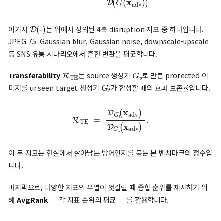
생성기
자체가 (방어 없이도) 유발하는 정체성 왜곡
과
방어 효과
분리하지 못합니다. 즉 우수한 방어처럼 보이는 결과가 사실은 생
원래부터 정체성을 잘 보존하지 못하는 것일 수 있습니다.
본 논문은 이를
방어 없는 baseline에 대한 상대 비율
로 정규화합
R
ID
(
x
,
x
adv
)
=
1
−
L
ID
(
x
,
G
(
x
adv
)
)
L
ID
(
x
,
G
(
x
)
)
.
분모가
방어 없는 정상 합성에서 발생하는 ID 손실
이므로, 분자가 
에 비해 얼마나 더 큰 왜곡을 일으켰는지가 곧
방어가 추가로 만들
정체성 disruption
이 됩니다. 이 보정으로
생성기 편향
이 제거됩니
Robustness와 Transferability
실용 환경의 두 가지 핵심 위협은
후처리 변환(post-processing
미관측 생성기(unseen generator)
입니다.