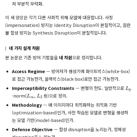
ϵ
는 임계값
이하로 묶어
사람 눈에 보이지 않는
변형이라는 제약을
족시켜야 합니다.
세 가지 실패 양상
방어가 생성기를
어떻게
무력화하는지에 따라 세 가지 실패 양상으
류됩니다.
Synthesis Disruption
— 생성기 출력이
부자연스러운 픽셀
이즈
로 채워져 합성 자체가 실패.
Identity Disruption
— 생성기 출력이 자연스러워 보이지
상 인물의 정체성
이 훼손.
Visual Quality Degradation
— 합성 결과가
시각 품질
만
져 부분적 무력화.
이 세 양상은 각기 다른 사회적 위해 모델에 대응합니다. 사칭
(impersonation) 방지는
Identity Disruption
이 본질적이고,