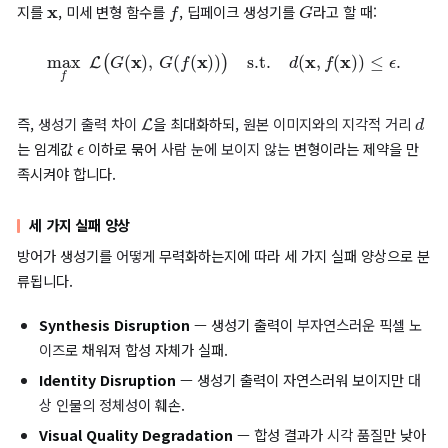
“Proactive Defense Benchmark against Deepfake
Generation”
은 본 연구실이 ICML 2026에 채택된 논문이며, 
적 방어를
공정하게
비교할 수 있는 첫 번째 통합 벤치마크와 신규
지표를 제안합니다.
사전 지식
Proactive Defense의 형식화
사전적 방어의 일반적 목적 함수는 다음과 같이 표현됩니다. 원본 
x
f
G
지를
, 미세 변형 함수를
, 딥페이크 생성기를
라고 할 때:
max
f
L
(
G
(
x
)
,
G
(
f
(
x
)
)
)
s.t.
d
(
x
,
f
(
x
)
)
≤
ϵ
.
L
즉,
생성기 출력 차이
을 최대화하되,
원본 이미지와의 지각적 