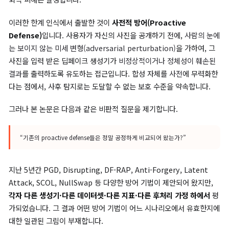
가장 먼저 등장한 대응책은
사후 탐지(post-hoc detection)
입
이미 생성된 딥페이크를
진짜 vs 가짜
로 구분하는 분류기 기반 접
로, 폭넓게 연구되어 왔습니다. 그러나
사후
접근은 본질적 한계를 
니다. 한 번 합성된 영상이 유포되고 나면, 탐지가 성공하더라도 이
회적 피해는 발생합니다.
이러한 한계 인식에서 출발한 것이
사전적 방어(Proactive
Defense)
입니다. 사용자가 자신의 사진을 공개하기 전에,
사람의
는 보이지 않는 미세 변형(adversarial perturbation)
을 가하여,
사진을 입력 받은 딥페이크 생성기가
비정상적이거나 정체성이 훼
결과
를 출력하도록 유도하는 접근입니다. 합성 자체를
사전
에 무력
다는 점에서, 사후 탐지로는 도달할 수 없는 보호 수준을 약속합니다
그러나 본 논문은 다음과 같은 비판적 질문을 제기합니다.
“기존의 proactive defense들은 정말 공정하게 비교되어 왔는가?”