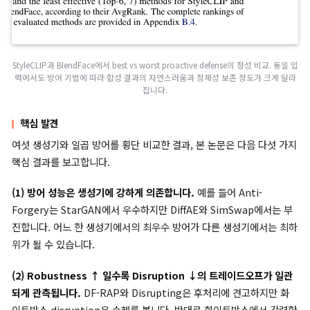
이 두 지표는
현실에서 살아남는 방어
인지를 묻는 본 벤치마크의 
니다.
마지막으로, 다양한 지표의 우열이 엇갈릴 때 종합 순위를 제시하기
해
AvgRank
— 각 지표 순위의 평균 — 를 활용합니다.
실험 설정
데이터셋
: CelebA-HQ, 256×256 해상도.
공격(생성기)
: 속성 조작 계열 — StarGAN, StyleCLIP, DiffA
얼굴 교체 계열 — pSp-mix, SimSwap, BlendFace.
방어
: PGD, Disrupting, DF-RAP, Anti-Forgery, Latent
Attack, SCOL, NullSwap.