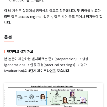
물 합성 방지는
Synthesis Disruption
이 본질적입니다.
네 가지 설계 차원
본 논문은 기존 방어 기법들을
네 차원
으로 정리합니다.
Access Regime
— 방어자가 생성기에
화이트박스(white-b
로 접근 가능한가,
블랙박스(black-box)
로만 접근 가능한가.
Imperceptibility Constraints
— 변형의 한도. 일반적으
L
∞
L
2
-norm(
,
등)으로 정의.
Methodology
— 매 이미지마다 최적화하는
최적화 기반
(optimization-based)
인가, 사전 학습된 모델로 변형을 생
는
모델 기반(model-based)
인가.
Defense Objective
— 합성 disruption을 노리는가, 정체
disruption을 노리는가.
이 네 차원은 실험에서
공정성의 축
으로 작동합니다. 두 방어를 비