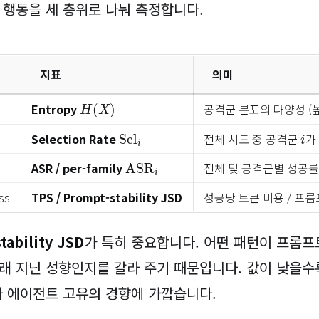
 행동을 세 층위로 나눠 측정합니다.
지표
의미
H
(
X
)
Entropy
공격군 분포의 다양성 (
Sel
i
i
Selection Rate
전체 시도 중 공격군
가
ASR
i
ASR / per-family
전체 및 공격군별 성공
ss
TPS / Prompt-stability JSD
성공당 토큰 비용 / 프
tability JSD
가 특히 중요합니다. 어떤 패턴이 프롬프
래 지닌 성향인지를 갈라 주기 때문입니다. 값이 낮을수
라 에이전트 고유의 경향에 가깝습니다.