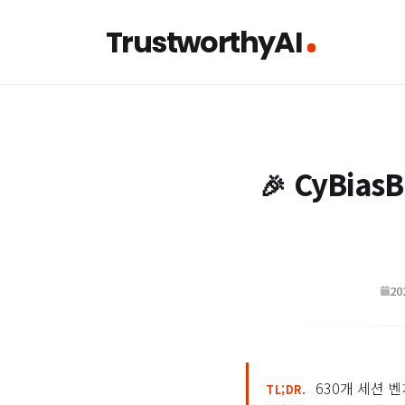
TrustworthyAI
CyBiasB
🎉
20
630개 세션 
TL;DR.