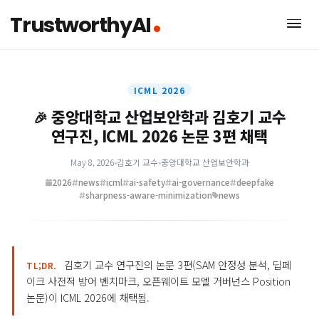
TrustworthyAI
ICML 2026
중앙대학교 산업보안학과 김호기 교수
🎉
연구진, ICML 2026 논문 3편 채택
May 8, 2026
•
김호기 교수
•
중앙대학교 산업보안학과
2026
news
icml
ai-safety
ai-governance
deepfake
sharpness-aware-minimization
news
김호기 교수 연구진의 논문 3편(SAM 안정성 분석, 딥
TL;DR.
이크 사전적 방어 벤치마크, 오픈웨이트 모델 거버넌스 Positio