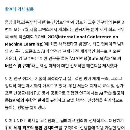
논문)이 ICML 2026에 채택됨.
한겨레 기사 원문
중앙대학교(총장 박세현)는 산업보안학과 김호기 교수 연구팀의 논
편이 오는 7월 서울 코엑스에서 개최되는 인공지능 분야 세계 최고
의 국제 학술대회
‘ICML 2026(International Conference o
Machine Learning)’
에 최종 채택됐다고 밝혔다. 최근 딥페이크
와 AI 윤리, 오픈소스 AI의 안전성 규제가 전 세계적인 화두로 떠
가운데, 김 교수팀은 이번 연구를 통해
‘AI 안전성(Safe AI)’
과
‘A
버넌스 및 규제’
라는 핵심 과제에 대한 선도적인 해결책을 제시했다
이번 연구 성과는 기술적 최적화부터 실무적인 방어 체계 구축, 그
정책적 대안 제시까지 아우르고 있다. 우선 서울대 이재욱 교수 및
포르 난양공대(NTU) 등과 공동으로 진행한 연구에서는
AI 학습 
즘(SAM)의 수학적 한계
를 규명하고 모델 학습의 안정성을 획기적